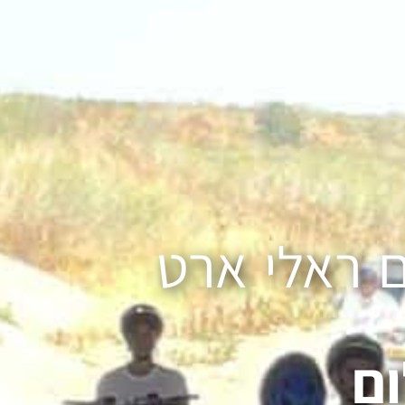
ם ראלי ארט
ם