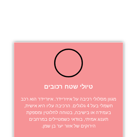
ובפינות הישיבה.
להעשרת התוכן באופן חלקי או מלא תוכלו להזמין
אחת או יותר מפעילויות שלנו:
טיולי שטח רכובים
מגוון
מסלולי רכיבה על
איזיריידר
.
איזריידר
הוא רכב
חשמלי בעל 4 גלגלים. הרכיבה עליו היא אישית,
בעמידה או בישיבה, בטוחה לחלוטין ומספקת
תענוג
אמיתי
, בוודאי כשמטיילים במרחבים
הירוקים
של אזור יער בן שמן
.