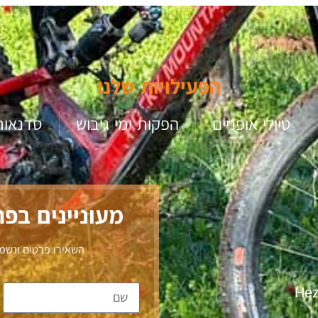
הפעילויות שלנו
טיולי אופניים
הפקות ימי גיבוש
סדנאות T
מעוניינים בפ
השאירו פרטים ונשמ
Hez