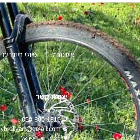
פיינטבול
טיולי ריידרים
יצירת קשר
050-880-1815
ybrallyart@gmail.com
פארק מיני ישראל